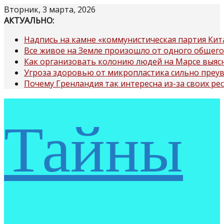
Перейти
Вторник, 3 марта, 2026
к
АКТУАЛЬНО:
содержимому
Надпись на камне «коммунистическая партия Кит
Все живое на Земле произошло от одного общего
Как организовать колонию людей на Марсе выяс
Угроза здоровью от микропластика сильно преу
Почему Гренландия так интересна из-за своих ре
Тайны