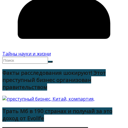
Тайны науки и жизни
Факты расследования шокируют! Этот
преступный бизнес организован
правительством
Трать Мб в 190 странах и получай за это
доход от Evolife