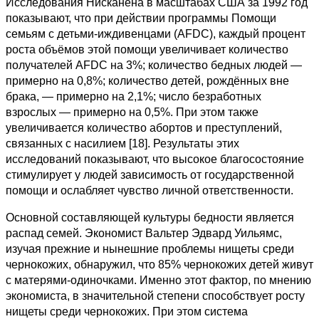
Исследования Нисканена в масштабах США за 1992 год
показывают, что при действии программы Помощи
семьям с детьми-иждивенцами (AFDC), каждый процент
роста объёмов этой помощи увеличивает количество
получателей AFDC на 3%; количество бедных людей —
примерно на 0,8%; количество детей, рождённых вне
брака, — примерно на 2,1%; число безработных
взрослых — примерно на 0,5%. При этом также
увеличивается количество абортов и преступлений,
связанных с насилием [18]. Результаты этих
исследований показывают, что высокое благосостояние
стимулирует у людей зависимость от государственной
помощи и ослабляет чувство личной ответственности.
Основной составляющей культуры бедности является
распад семей. Экономист Вальтер Эдвард Уильямс,
изучая прежние и нынешние проблемы нищеты среди
чернокожих, обнаружил, что 85% чернокожих детей живут
с матерями-одиночками. Именно этот фактор, по мнению
экономиста, в значительной степени способствует росту
нищеты среди чернокожих. При этом система