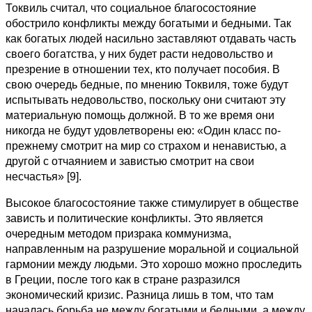
Токвиль считал, что социальное благосостояние
обострило конфликты между богатыми и бедными. Так
как богатых людей насильно заставляют отдавать часть
своего богатства, у них будет расти недовольство и
презрение в отношении тех, кто получает пособия. В
свою очередь бедные, по мнению Токвиля, тоже будут
испытывать недовольство, поскольку они считают эту
материальную помощь должной. В то же время они
никогда не будут удовлетворены ею: «Один класс по-
прежнему смотрит на мир со страхом и ненавистью, а
другой с отчаянием и завистью смотрит на свои
несчастья» [9].
Высокое благосостояние также стимулирует в обществе
зависть и политические конфликты. Это является
очередным методом призрака коммунизма,
направленным на разрушение моральной и социальной
гармонии между людьми. Это хорошо можно проследить
в Греции, после того как в стране разразился
экономический кризис. Разница лишь в том, что там
началась борьба не между богатыми и бедными, а между