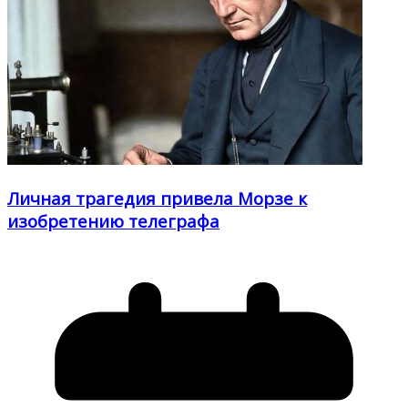
Личная трагедия привела Морзе к
изобретению телеграфа