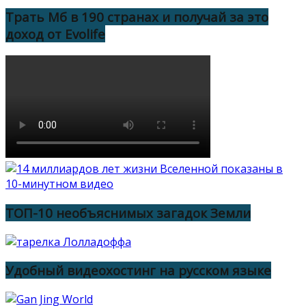
Трать Мб в 190 странах и получай за это
доход от Evolife
ТОП-10 необъяснимых загадок Земли
Удобный видеохостинг на русском языке