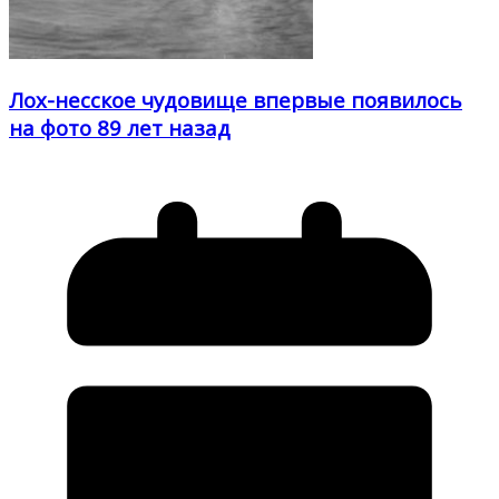
Лох-несское чудовище впервые появилось
на фото 89 лет назад