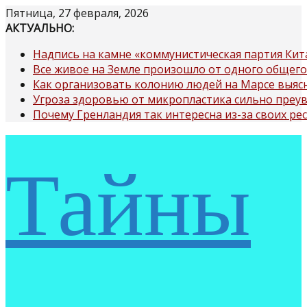
Перейти
Пятница, 27 февраля, 2026
к
АКТУАЛЬНО:
содержимому
Надпись на камне «коммунистическая партия Кит
Все живое на Земле произошло от одного общего
Как организовать колонию людей на Марсе выяс
Угроза здоровью от микропластика сильно преу
Почему Гренландия так интересна из-за своих ре
Тайны